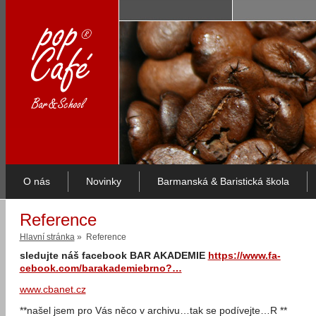
O nás
Novinky
Barmanská & Baristická škola
Reference
Hlavní stránka
» Reference
sledujte náš facebook BAR AKADEMIE
https://www.fa­
cebook.com/ba­rakademiebrno­?…
www.cbanet.cz
**našel jsem pro Vás něco v archivu…tak se podívejte…R **