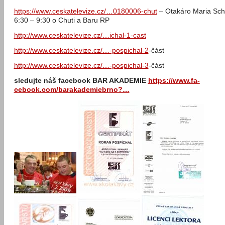
https://www.ces­katelevize.cz/…0180006-chut
– Otakáro Maria Sch
6:30 – 9:30 o Chuti a Baru RP
http://www.ces­katelevize.cz/…ichal-1-cast
http://www.ces­katelevize.cz/…-pospichal-2
-část
http://www.ces­katelevize.cz/…-pospichal-3
-část
sledujte náš facebook BAR AKADEMIE
https://www.fa­
cebook.com/ba­rakademiebrno­?…