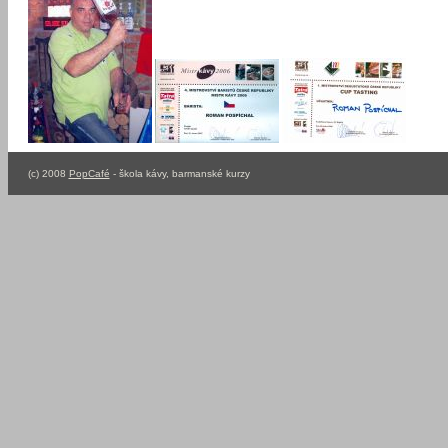
(c) 2008
PopCafé
- škola kávy, barmanské kurzy