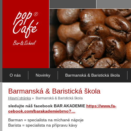
O nás
Novinky
Barmanská & Baristická škola
Barmanská & Baristická škola
Hlavní stránka
» Barmanská & Baristická škola
sledujte náš facebook BAR AKADEMIE
https://www.fa­
cebook.com/ba­rakademiebrno­?…
Barman = specialista na míchané nápoje
Barista = specialista na přípravu kávy