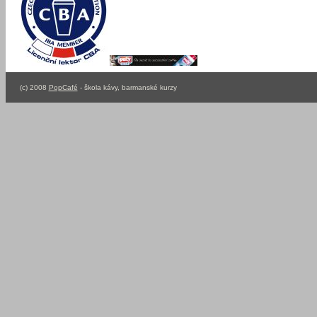
(c) 2008
PopCafé
- škola kávy, barmanské kurzy